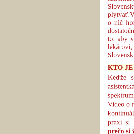
Sloven
plytvať.
o nič ho
dostatoč
to, aby v
lekárovi,
Slovensk
KTO JE 
Keďže s
asistentk
spektrum
Video o 
kontinuál
praxi si
prečo si