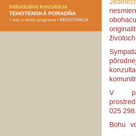
Jedineč
Individuálna konzultácia
nesmiern
TEHOTENSKÁ PORADŇA
obohacu
• viac o tomto programe • REGISTRÁCIA
origina
životoch
Sympati
pôrodn
konzulta
komunitn
V prí
prostre
025 298
Bohu vď