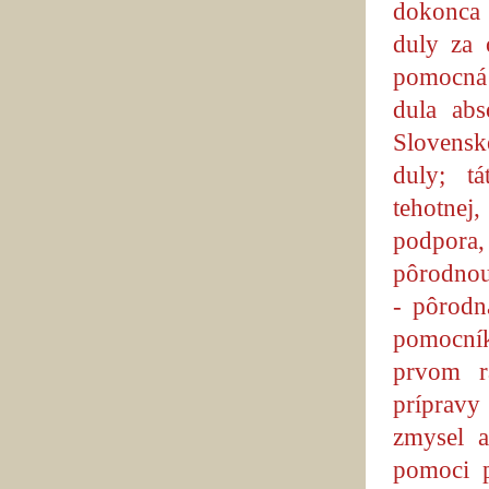
dokonca 
duly za 
pomocná 
dula abs
Slovenské
duly; t
tehotnej
podpora,
pôrodnou
- pôrodn
pomocník
prvom r
prípravy
zmysel a
pomoci p