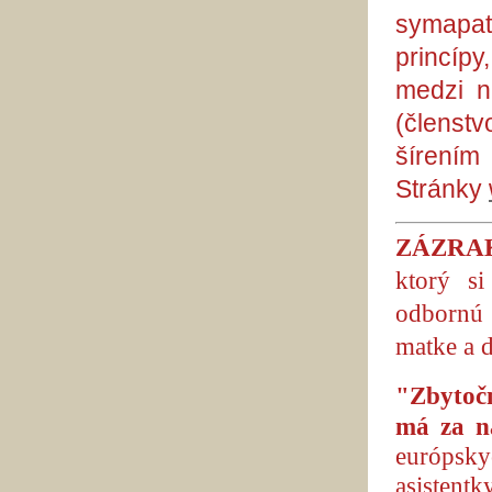
symapat
princíp
medzi n
(členst
šíren
Stránky
ZÁZRA
ktorý si
odbornú 
matke a 
"
Zbytoč
má za n
európskyc
asistent