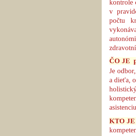
kontrole
v pravid
počtu k
vykonáva
autonómi
zdravotn
ČO JE
Je odbor
a dieťa,
holistic
kompete
asistenci
KTO JE 
kompetenc