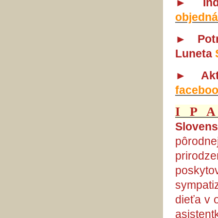
►
In
objedn
► Potr
Luneta
►
Ak
facebo
I
P A
Slovens
pôrodne
prirod
poskyt
sympatiz
dieťa v 
asisten