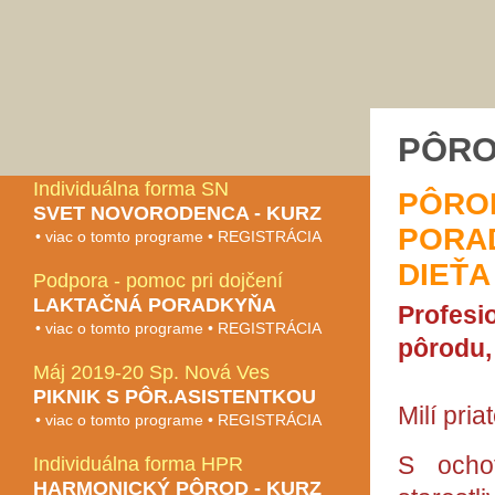
PÔRO
Individuálna forma SN
PÔRO
SVET NOVORODENCA - KURZ
PORA
• viac o tomto programe • REGISTRÁCIA
DIEŤA
Podpora - pomoc pri dojčení
LAKTAČNÁ PORADKYŇA
Profes
• viac o tomto programe • REGISTRÁCIA
pôrodu,
Máj 2019-20 Sp. Nová Ves
PIKNIK S PÔR.ASISTENTKOU
Milí pri
• viac o tomto programe • REGISTRÁCIA
S ocho
Individuálna forma HPR
HARMONICKÝ PÔROD - KURZ