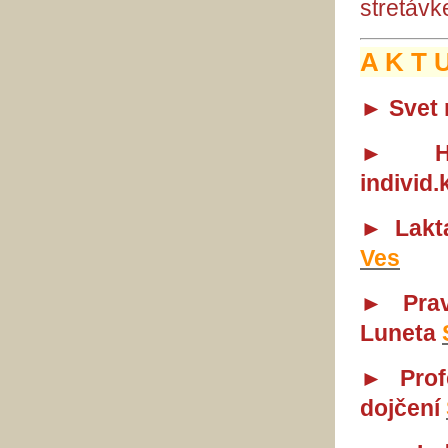
stretáv
A K T 
► Svet 
►
individ
► Lakt
Ves
► Prav
Luneta
► Prof
dojčení