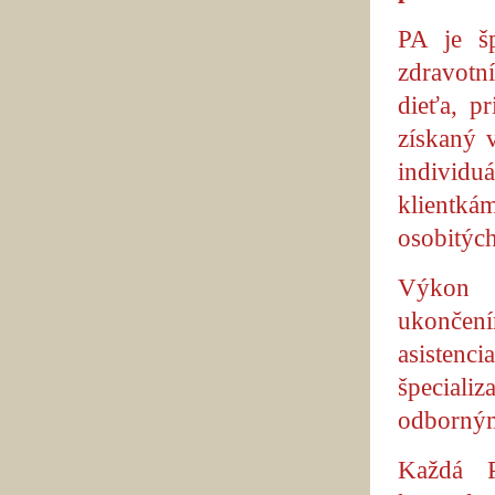
PA je šp
zdravotn
dieťa, p
získaný 
individu
klientká
osobitých
Výkon p
ukončen
asistenc
špeciali
odborným
Každá P