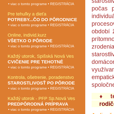
starostl
• viac o tomto programe • REGISTRÁCIA
počas p
Pre tehuľky a dieťa
individ
POTREBY...ČO DO PÔRODNICE
proceso
• viac o tomto programe • REGISTRÁCIA
období ž
Online, individ.kurz
prítomn
VŠETKO O PÔRODE
zrodeni
• viac o tomto programe • REGISTRÁCIA
starost
Každý utorok, Spišská Nová Ves
domác
CVIČENIE PRE TEHOTNÉ
• viac o tomto programe • REGISTRÁCIA
využív
empatick
Kontrola, ošetrenie, poradenstvo
STAROSTLIVOSŤ PO PÔRODE
spoločne
• viac o tomto programe • REGISTRÁCIA
♦
te
Každý utorok - PFP Sp.Nová Ves
rodič
PREDPÔRODNÁ PRÍPRAVA
• viac o tomto programe • REGISTRÁCIA